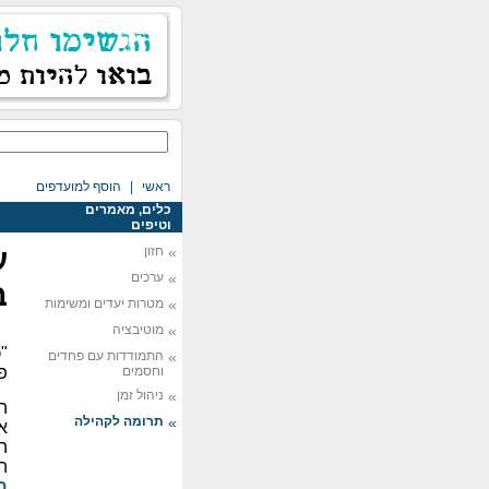
ראשי
|
הוסף למועדפים
כלים, מאמרים
וטיפים
»
חזון
ע
»
ערכים
ב
»
מטרות יעדים ומשימות
»
מוטיבציה
"
»
התמודדות עם פחדים
וחסמים
פ
»
ניהול זמן
ה
»
תרומה לקהילה
א
ה
ה
מ