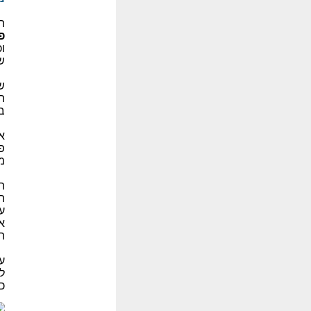
ה
פ
ו
ש
ש
ה
ב
א
פ
מ
ה
ה
ע
א
ה
ע
ל
כ