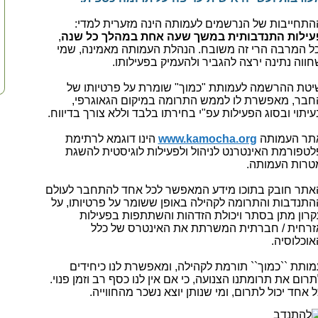
התחייבות של הנרשמים לעמותה הינה מזערית למדי:
עילות התנדבותית במשך שעה אחת במהלך כל שנה
,
כל המרבה הרי זה משובח. הנהלת העמותה מאמינה, שמי
חווה נתינה ירצה להגביר ולהעמיק בפעילותו.
יטת ההרשמה לעמותת "כמוך" שומרת על פרטיותו של
חבר, מאפשרת לו לממש התרומה במיקום הגאוגרפי,
עיתוי ובסוג הפעילות עפ"י בחירתו בלבד וללא צורך בדיווח.
תר העמותה
www.kamocha.org
הינו דוגמא לרתימת
לטפורמת האינטרנט לניהול ולפעילות לוגיסטית להשגת
טרות העמותה.
אתר חובק בתוכו מידע המאפשר לכל אחד להתחבר לעולם
התנדבות והתרומה לקהילה באופן ששומר על פרטיותו, על
קרון מתן בסתר ויכולת הזדהות והשתתפות בפעילות
זרחית / חברתית המשרתת את האינטרס של כלל
אוכלוסיה.
מותת ``כמוך`` תורמת לקהילה, ומאפשרת לנו כיחידים
תרום את תרומתנו הצנועה,
כי אם אין לנו כסף רב וזמן פנוי.
ל אחד יכול לתרום, ומי שנותן יוצא נשכר מהחווייה.